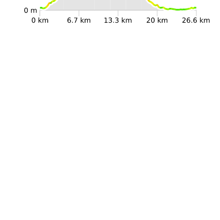
Dettagli Percorso
Lunghezza
26.7km
Difficoltà
Bc
Durata
8h 15min
Dislivello +
1385m
Dislivello -
1385m
Quota di partenza
40m
Quota di arrivo
40m
Quota minima
9m