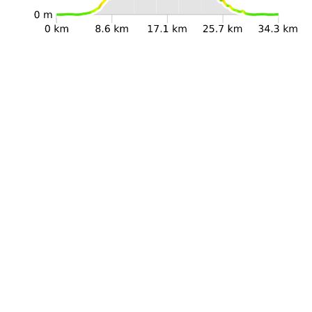
Dettagli Percorso
Lunghezza
34.3km
Difficoltà
Bc
Durata
10h 00min
Dislivello +
1500m
Dislivello -
1499m
Quota di partenza
2m
Quota di arrivo
2m
Quota minima
1m