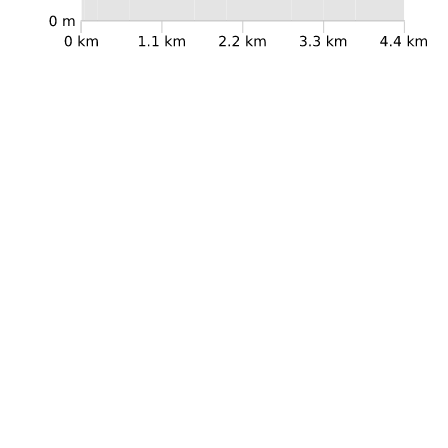
Dettagli Percorso
Lunghezza
4.4km
Difficoltà
E
Durata
1h 15min
Dislivello +
69m
Dislivello -
827m
Quota di partenza
1199m
Quota di arrivo
441m
Quota minima
441m