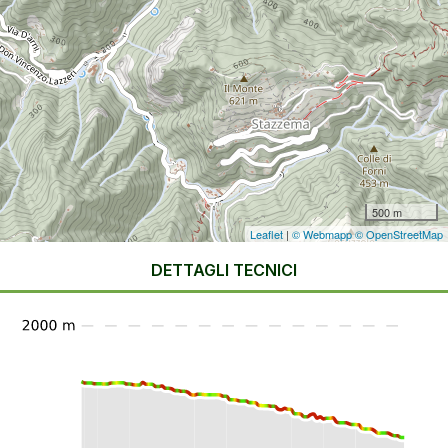
500 m
Leaflet
|
© Webmapp
© OpenStreetMap
DETTAGLI TECNICI