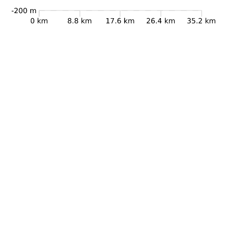
Dettagli Percorso
Lunghezza
35.2km
Difficoltà
Mc
Durata
8h 00min
Dislivello +
456m
Dislivello -
442m
Quota di partenza
8m
Quota di arrivo
21m
Quota minima
-3m