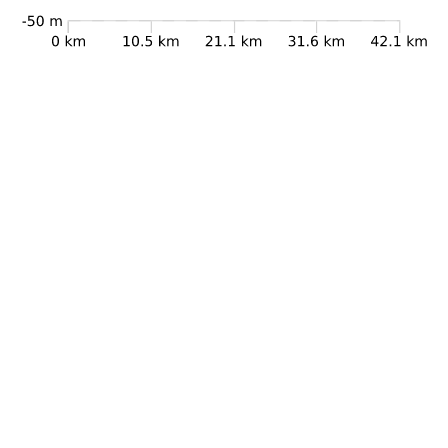
Dettagli Percorso
Lunghezza
42.2km
Difficoltà
Mc
Durata
9h 00min
Dislivello +
206m
Dislivello -
197m
Quota di partenza
3m
Quota di arrivo
12m
Quota minima
-3m